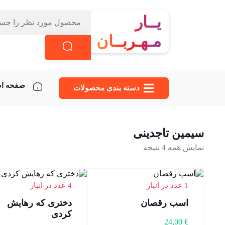
یــار
مـهـربــان
صفحه ا
دسته‌ بندی محصولات
سیمین تاجدینی
نمایش همه 4 نتیجه
1 عدد در انبار
4 عدد در انبار
اسب رقصان
دختری که رهایش
کردی
24,00
€