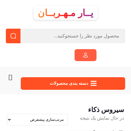
یــار مـهـربــان
دسته‌ بندی محصولات
سیروس ذکاء
در حال نمایش یک نتیجه