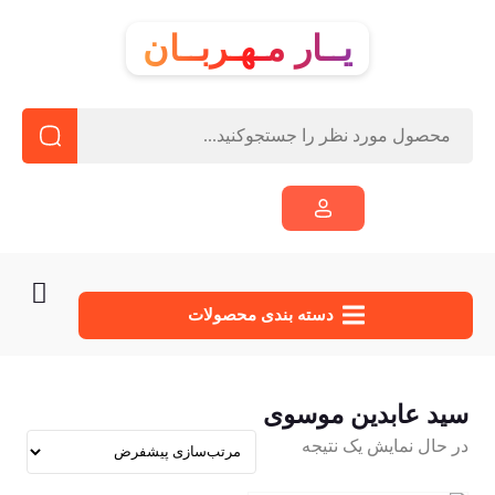
یــار مـهـربــان
دسته‌ بندی محصولات
سید عابدین موسوی
در حال نمایش یک نتیجه