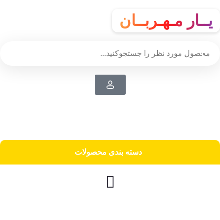
یــار مـهـربــان
دسته‌ بندی محصولات