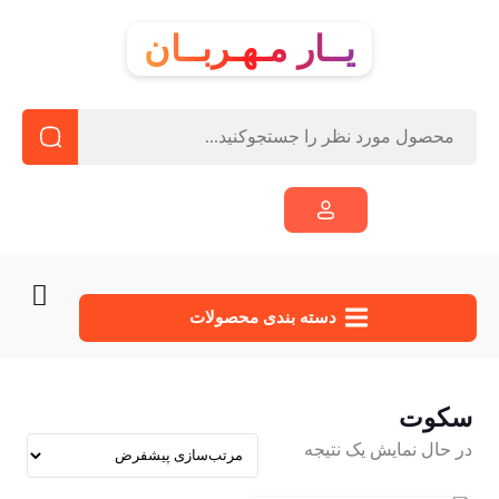
یــار مـهـربــان
دسته‌ بندی محصولات
سکوت
در حال نمایش یک نتیجه