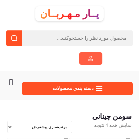
یــار مـهـربــان
دسته‌ بندی محصولات
سومن چینانی
نمایش همه 4 نتیجه