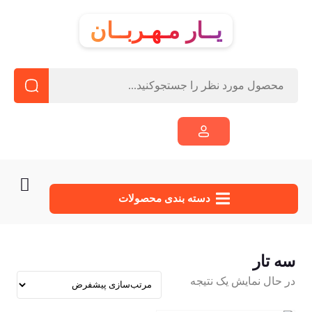
یــار مـهـربــان
دسته‌ بندی محصولات
سه تار
در حال نمایش یک نتیجه