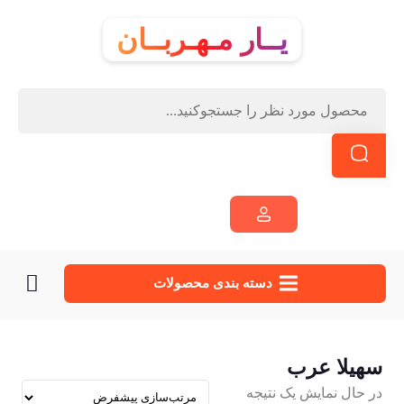
یــار مـهـربــان
دسته‌ بندی محصولات
سهیلا عرب
در حال نمایش یک نتیجه