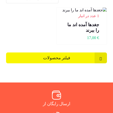
1 عدد در انبار
جغدها آمده اند ما
را ببرند
17,00
€
فیلتر محصولات
ارسال رایگان از