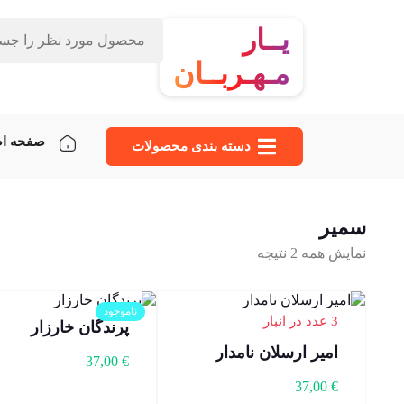
یــار
مـهـربــان
صفحه ا
دسته‌ بندی محصولات
سمیر
نمایش همه 2 نتیجه
ناموجود
3 عدد در انبار
پرندگان خارزار
امیر ارسلان نامدار
37,00
€
37,00
€