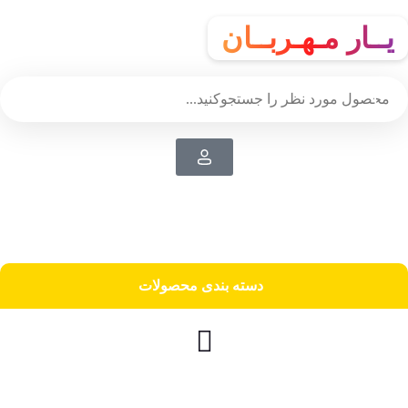
یــار مـهـربــان
دسته‌ بندی محصولات