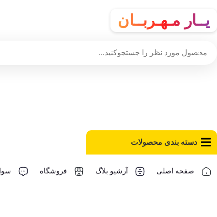
یــار مـهـربــان
دسته‌ بندی محصولات
صفحه اصلی
آرشیو بلاگ
فروشگاه
سوال