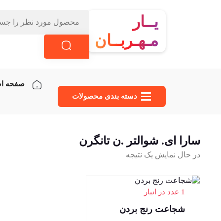
یــار
مـهـربــان
صفحه ا
دسته‌ بندی محصولات
سارا ای. شوالتر .ن تانگرن
در حال نمایش یک نتیجه
1 عدد در انبار
شجاعت رنج بردن