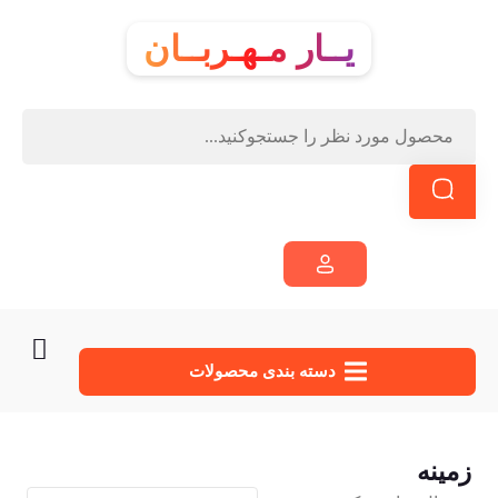
یــار مـهـربــان
دسته‌ بندی محصولات
زمینه