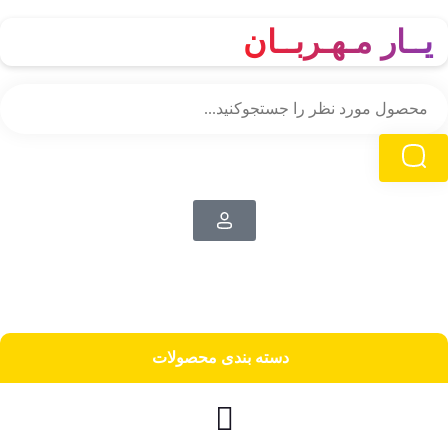
یــار مـهـربــان
دسته‌ بندی محصولات