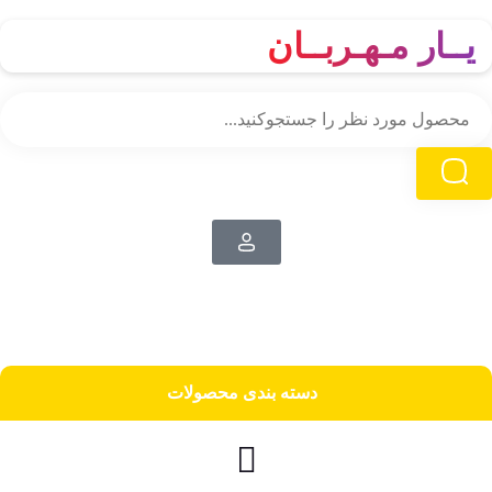
یــار مـهـربــان
دسته‌ بندی محصولات