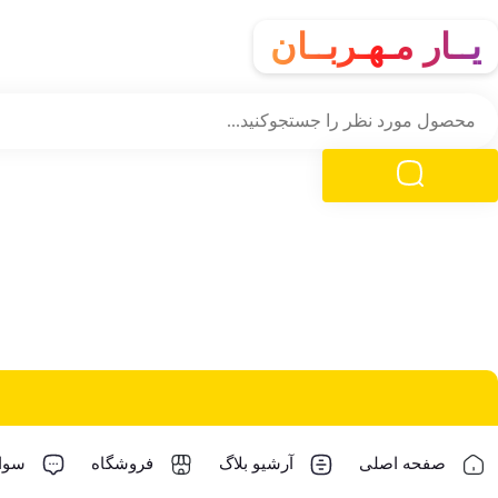
یــار مـهـربــان
صفحه اصلی
آرشیو بلاگ
فروشگاه
سوال