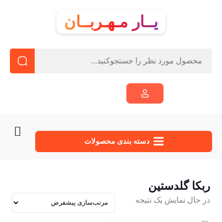
یــار مـهـربــان
دسته‌ بندی محصولات
ربکا گلدستین
در حال نمایش یک نتیجه