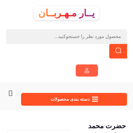
یــار مـهـربــان
دسته‌ بندی محصولات
حضرت محمد