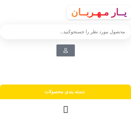
یــار مـهـربــان
دسته‌ بندی محصولات