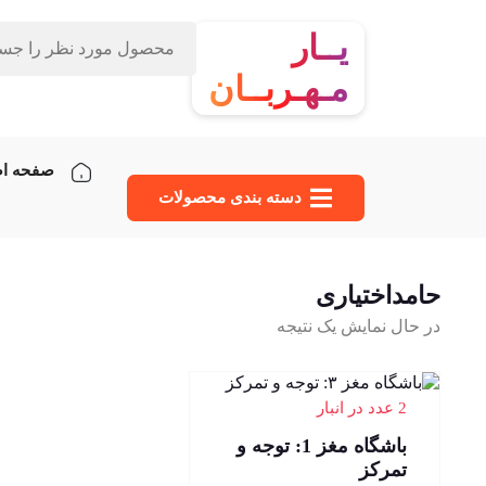
یــار
مـهـربــان
صفحه ا
دسته‌ بندی محصولات
حامداختیاری
در حال نمایش یک نتیجه
2 عدد در انبار
باشگاه مغز 1: توجه و
تمرکز