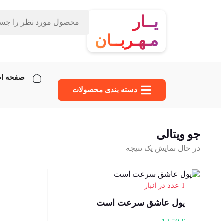
یــار
مـهـربــان
صفحه ا
دسته‌ بندی محصولات
جو ویتالی
در حال نمایش یک نتیجه
1 عدد در انبار
پول عاشق سرعت است