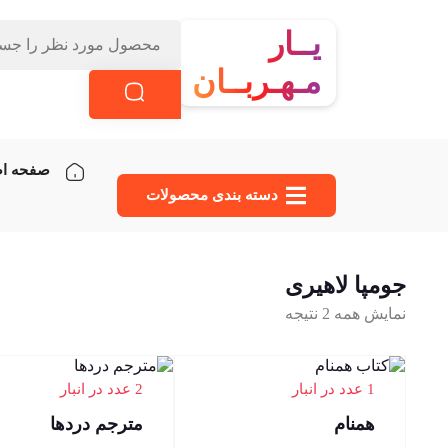
یــار
مـهـربــان
صفحه ا
دسته‌ بندی محصولات
جومپا لاهیری
نمایش همه 2 نتیجه
1 عدد در انبار
2 عدد در انبار
همنام
مترجم دردها