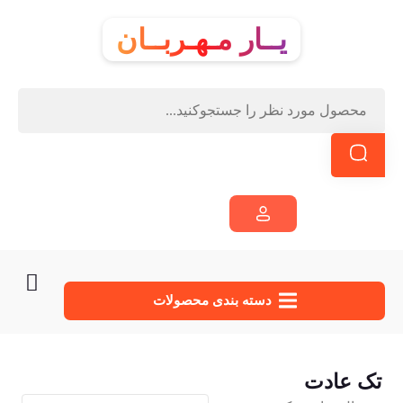
یــار مـهـربــان
دسته‌ بندی محصولات
تک عادت