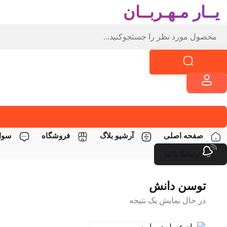
یــار مـهـربــان
صفحه اصلی
آرشیو بلاگ
فروشگاه
سوال
ارتباط با ما
توسن دانش
در حال نمایش یک نتیجه