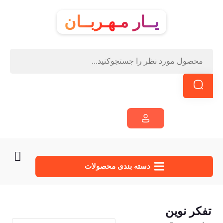
یــار مـهـربــان
دسته‌ بندی محصولات
تفکر نوین