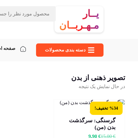
یــار
مـهـربــان
صفحه ا
دسته‌ بندی محصولات
تصویر ذهنی از بدن
در حال نمایش یک نتیجه
%34 تخفیف!
3 عدد در انبار
گرسنگی: سرگذشت
بدن (من)
9,90
€
15,00
€