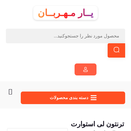
یــار مـهـربــان
دسته‌ بندی محصولات
ترنتون لی استوارت