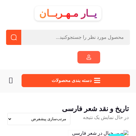
یــار مـهـربــان
دسته‌ بندی محصولات
تاریخ و نقد شعر فارسی
در حال نمایش یک نتیجه