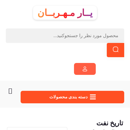
یــار مـهـربــان
دسته‌ بندی محصولات
تاریخ نفت