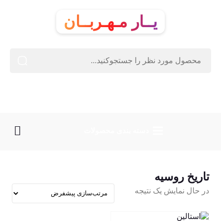
یــار مـهـربــان
دسته‌ بندی محصولات
تاریخ روسیه
در حال نمایش یک نتیجه