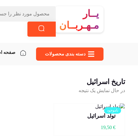
یــار
مـهـربــان
صفحه ا
دسته‌ بندی محصولات
تاریخ اسرائیل
در حال نمایش یک نتیجه
ناموجود
تولد اسرائیل
19,50
€