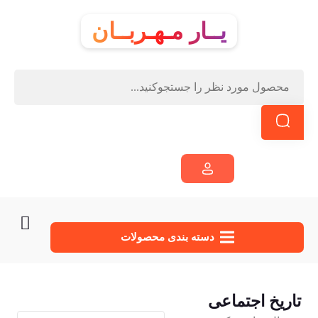
یــار مـهـربــان
دسته‌ بندی محصولات
تاریخ اجتماعی