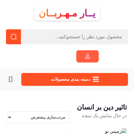
یــار مـهـربــان
دسته‌ بندی محصولات
تاثیر دین بر انسان
در حال نمایش یک نتیجه