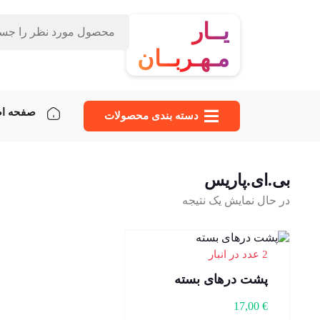
یــار
مـهـربــان
صفحه ا
دسته‌ بندی محصولات
بی.ای.پاریس
در حال نمایش یک نتیجه
2 عدد در انبار
پشت درهای بسته
17,00
€