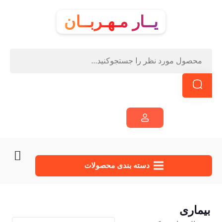
یــار مـهـربــان
دسته‌ بندی محصولات
بیماری