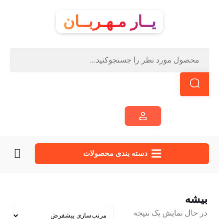
یــار مـهـربــان
دسته‌ بندی محصولات
بیشه
در حال نمایش یک نتیجه