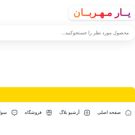
یــار مـهـربــان
صفحه اصلی
آرشیو بلاگ
فروشگاه
سوال