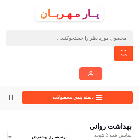
یــار مـهـربــان
دسته‌ بندی محصولات
بهداشت روانی
نمایش همه 2 نتیجه