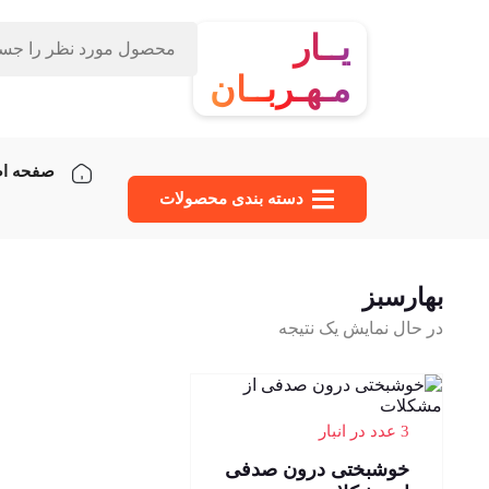
یــار
مـهـربــان
صفحه ا
دسته‌ بندی محصولات
بهارسبز
در حال نمایش یک نتیجه
3 عدد در انبار
خوشبختی درون صدفی