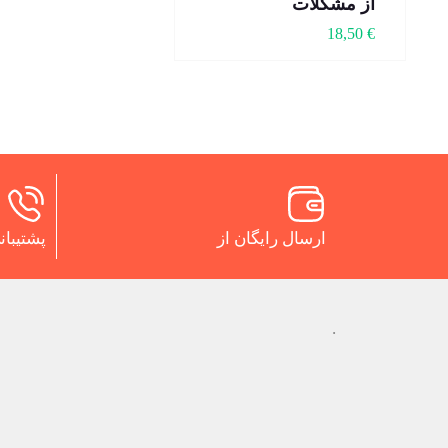
از مشکلات
18,50
€
ارسال رایگان از
پشتیبانی 24 س
.