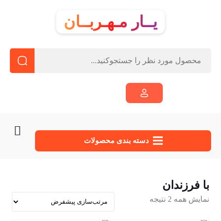
یــار مـهـربــان
دسته‌ بندی محصولات
با فرزندان
نمایش همه 2 نتیجه