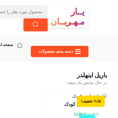
یــار
مـهـربــان
صفحه ا
دسته‌ بندی محصولات
باریل اینهلدر
در حال نمایش یک نتیجه
%16 تخفیف!
روانشناسی کودک
13,80
€
16,50
€