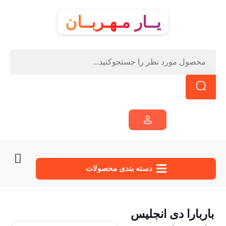
یــار مـهـربــان
دسته‌ بندی محصولات
باربارا دی انجلیس