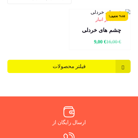
%44 تخفیف!
3 عدد در انبار
چشم های خردلی
9,00
€
16,00
€
فیلتر محصولات
ارسال رایگان از