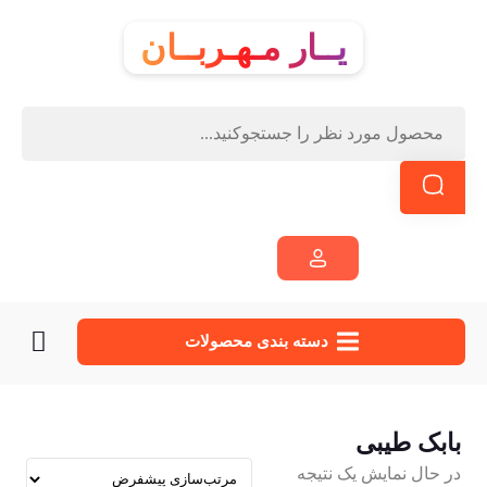
یــار مـهـربــان
دسته‌ بندی محصولات
بابک طیبی
در حال نمایش یک نتیجه