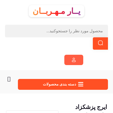
یــار مـهـربــان
دسته‌ بندی محصولات
ایرج پزشکزاد