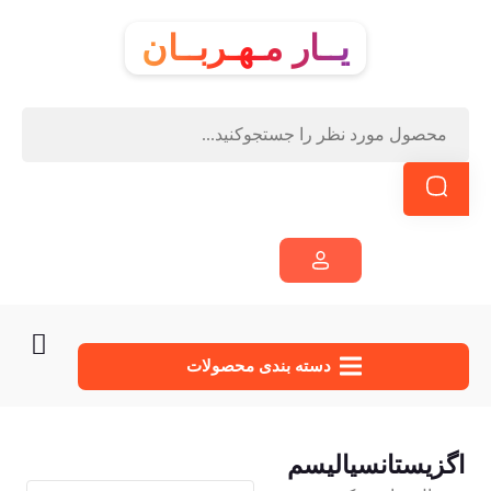
یــار مـهـربــان
دسته‌ بندی محصولات
اگزیستانسیالیسم