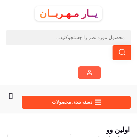
یــار مـهـربــان
دسته‌ بندی محصولات
اولین وو