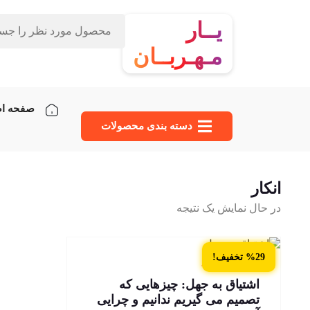
یــار
مـهـربــان
صفحه ا
دسته‌ بندی محصولات
انکار
در حال نمایش یک نتیجه
%29 تخفیف!
5 عدد در انبار
اشتیاق به جهل: چیزهایی که
تصمیم می گیریم ندانیم و چرایی