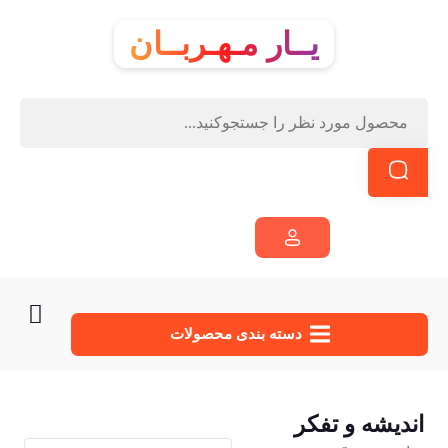
یــار مـهـربــان
دسته‌ بندی محصولات
اندیشه و تفکر