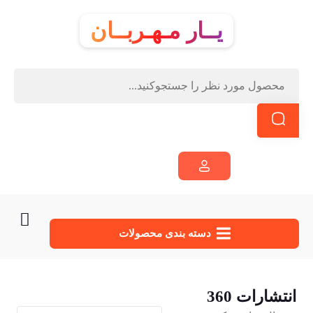
یــار مـهـربــان
دسته‌ بندی محصولات
انتشارات 360