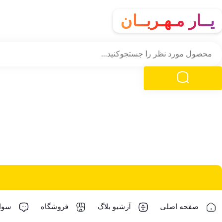
یــار مـهـربــان
صفحه اصلی
آرشیو بلاگ
فروشگاه
سوال